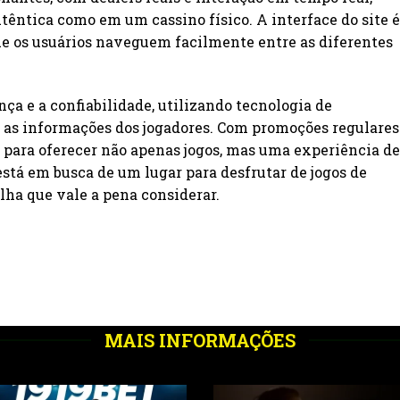
êntica como em um cassino físico. A interface do site é
ue os usuários naveguem facilmente entre as diferentes
ça e a confiabilidade, utilizando tecnologia de
r as informações dos jogadores. Com promoções regulares
ça para oferecer não apenas jogos, mas uma experiência de
stá em busca de um lugar para desfrutar de jogos de
lha que vale a pena considerar.
MAIS INFORMAÇÕES