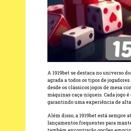
A 1919bet se destaca no universo do
agrada a todos os tipos de jogadores
desde os clássicos jogos de mesa c
máquinas caça-níqueis. Cada jogo é
garantindo uma experiência de alta
Além disso, a 1919bet está sempre a
lançamentos frequentes para manter
também encontrarão opções emociona