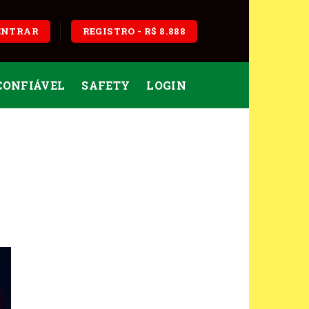
ENTRAR
REGISTRO - R$ 8.888
 CONFIÁVEL
SAFETY
LOGIN