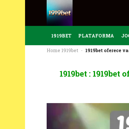
Skip
to
content
1919BET
PLATAFORMA
JO
Home 1919bet
-
1919bet oferece va
1919bet : 1919bet 