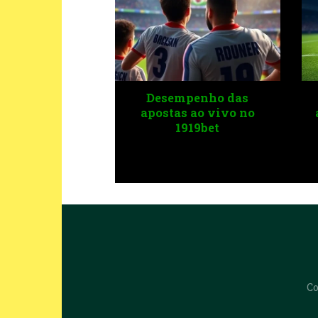
ência do usuário
Novidades de jogos
gn do site 1919bet
disponíveis na
plataforma 1919bet
Co