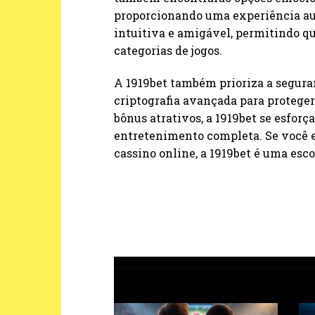
proporcionando uma experiência aut
intuitiva e amigável, permitindo q
categorias de jogos.
A 1919bet também prioriza a seguran
criptografia avançada para protege
bônus atrativos, a 1919bet se esfor
entretenimento completa. Se você e
cassino online, a 1919bet é uma esco